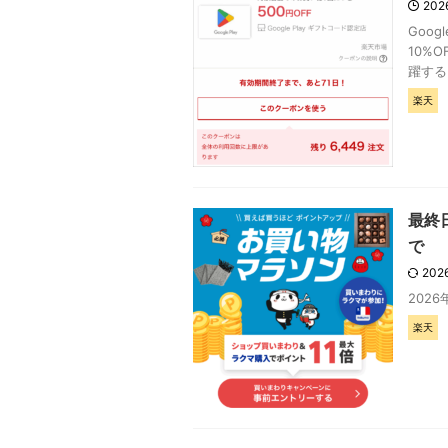
202
Goog
10%
躍するこ
楽天
最終日
で
202
202
楽天