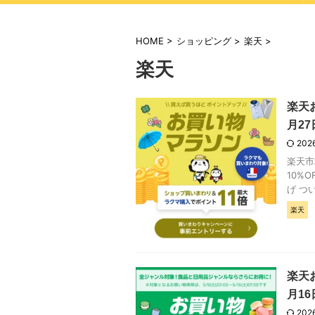
HOME
>
ショッピング
>
楽天
>
楽天
楽天お
月27日
202
楽天市
10%
げ つい
楽天
楽天お
月16日
202