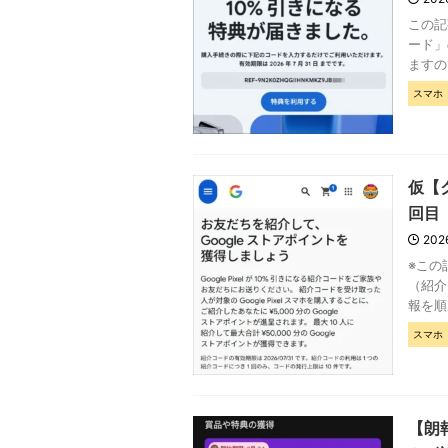
この記
ード」
ますの
スマホ
仮【ク
回目（
202
※この
（紹介
報を順
スマホ
【朗報