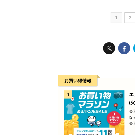
1
2
お買い得情報
エ
1
(火
楽
な
楽