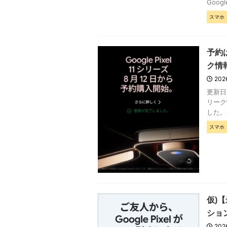
Google
スマホ
予約は
ク情
202
更新日
リーク
した。
スマホ
仮)【
ショ
202