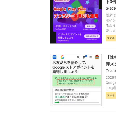
ト3
202
従来は管
ポイン
るよう
説しま
スマホ
【速
弾ス
202
202
Goo
この紹介
スマホ