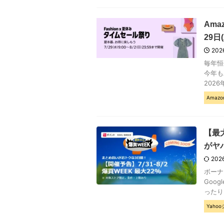
Ama
29日(
202
毎年恒
今年も
2026年
Amazo
【最
がヤ
202
ボーナ
Goo
ったり
Yaho