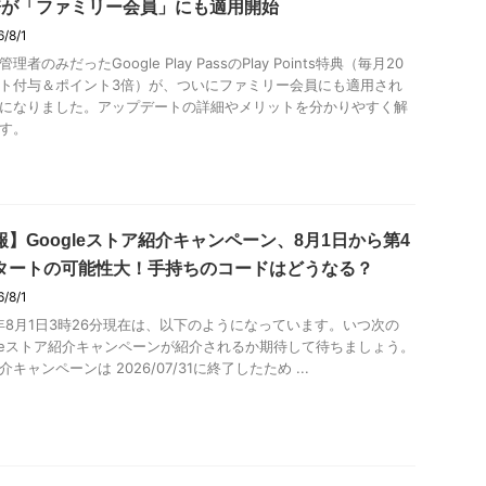
倍が「ファミリー会員」にも適用開始
6/8/1
理者のみだったGoogle Play PassのPlay Points特典（毎月20
ト付与＆ポイント3倍）が、ついにファミリー会員にも適用され
になりました。アップデートの詳細やメリットを分かりやすく解
す。
報】Googleストア紹介キャンペーン、8月1日から第4
タートの可能性大！手持ちのコードはどうなる？
6/8/1
6年8月1日3時26分現在は、以下のようになっています。いつ次の
gleストア紹介キャンペーンが紹介されるか期待して待ちましょう。
キャンペーンは 2026/07/31に終了したため ...