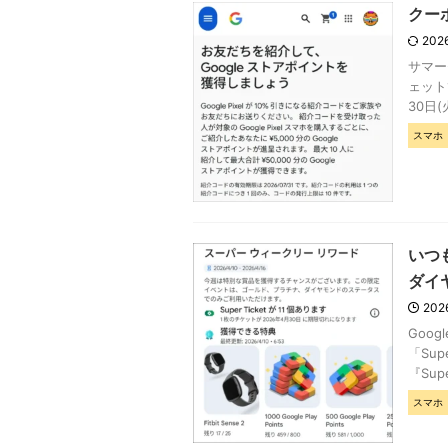
クーポ
202
サマーセ
ェット1
30日(
スマホ
いつも
ダイ
202
Goo
「Su
『Sup
スマホ