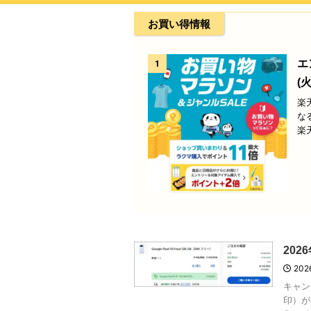
お買い得情報
エ
1
(火
楽
な
楽
202
202
キャンペ
印）が