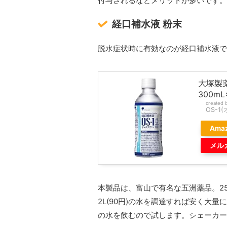
付与されるなどメリットが多いです。
経口補水液 粉末
脱水症状時に有効なのが経口補水液で
大塚製
300mL
created 
OS-1
Ama
メル
本製品は、富山で有名な五洲薬品。2
2L(90円)の水を調達すれば安く大
の水を飲むので試します。シェーカー