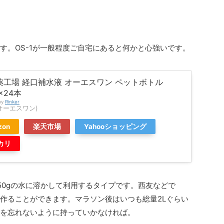
す。OS-1が一般程度ご自宅にあると何かと心強いです。
薬工場 経口補水液 オーエスワン ペットボトル
×24本
by
Rinker
(オーエスワン)
zon
楽天市場
Yahooショッピング
カリ
50gの水に溶かして利用するタイプです。西友などで
量に作ることができます。マラソン後はいつも総量2Lぐらい
を忘れないように持っていかなければ。