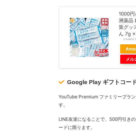
1000
洲薬品
策グッズ
ん 7g
created 
Ama
メル
Google Play ギフトコー
YouTube Premium ファミリー
す。
LINE友達になることで、500円引き
ードに限ります。