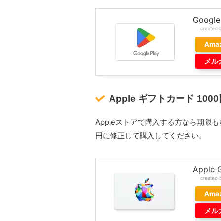
Googl
created 
Ama
メル
Apple ギフトカード 100
Appleストアで購入する方なら期限
円に修正して購入してください。
Apple 
created 
Ama
メル