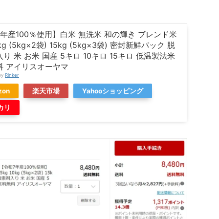
年産100％使用】白米 無洗米 和の輝き ブレンド米
0kg (5kg×2袋) 15kg (5kg×3袋) 密封新鮮パック 脱
り 米 お米 国産 5キロ 10キロ 15キロ 低温製法米
料 アイリスオーヤマ
by
Rinker
zon
楽天市場
Yahooショッピング
カリ