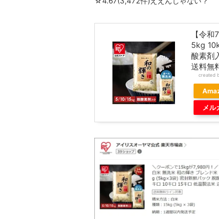
☆4.67(3,472件)ええんじゃない？
【令和7
5kg 1
酸素剤入
送料無
created 
Ama
メル