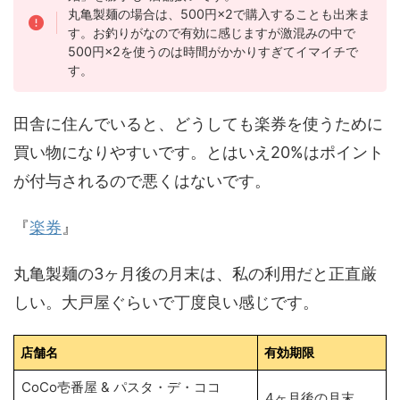
丸亀製麺の場合は、500円×2で購入することも出来ま
す。お釣りがなので有効に感じますが激混みの中で
500円×2を使うのは時間がかかりすぎてイマイチで
す。
田舎に住んでいると、どうしても楽券を使うために
買い物になりやすいです。とはいえ20%はポイント
が付与されるので悪くはないです。
『
楽券
』
丸亀製麺の3ヶ月後の月末は、私の利用だと正直厳
しい。大戸屋ぐらいで丁度良い感じです。
店舗名
有効期限
CoCo壱番屋 & パスタ・デ・ココ
4ヶ月後の月末