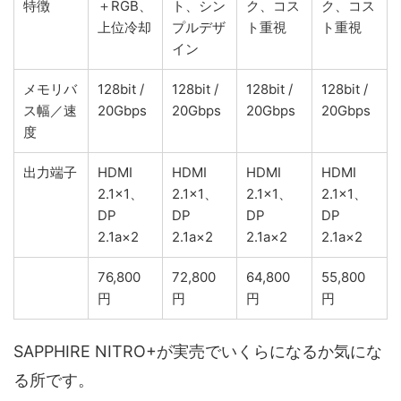
特徴
＋RGB、
ト、シン
ク、コス
ク、コス
上位冷却
プルデザ
ト重視
ト重視
イン
メモリバ
128bit /
128bit /
128bit /
128bit /
ス幅／速
20Gbps
20Gbps
20Gbps
20Gbps
度
出力端子
HDMI
HDMI
HDMI
HDMI
2.1×1、
2.1×1、
2.1×1、
2.1×1、
DP
DP
DP
DP
2.1a×2
2.1a×2
2.1a×2
2.1a×2
76,800
72,800
64,800
55,800
円
円
円
円
SAPPHIRE NITRO+が実売でいくらになるか気にな
る所です。