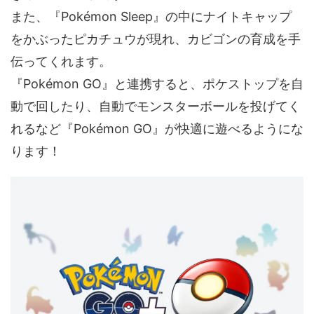
​また、​『Pokémon Sleep』の​中に​ナイトキャップ
を​かぶった​ピカチュウが​現れ、​カビゴンの​育成を​手
伝ってくれます。
​『Pokémon GO』と​連携すると、​ポケストップを​自
動で​回したり、​自動で​モンスターボールを​投げてく
れる​など​『Pokémon GO』が​快適に​遊べるようにな
ります！