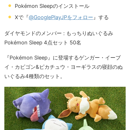
Pokémon Sleepのインストール
Xで『
@GooglePlayJPをフォロー
』する
ダイヤモンドの​メンバー : もっちり​ぬいぐる​み
Pokémon Sleep 4点セット 50名
『Pokémon Sleep』に​登場する​ゲンガー・イーブ
イ・カビゴン&ピカチュウ・ヨーギラスの​寝顔の​ぬ
いぐる​み4種類の​セット。