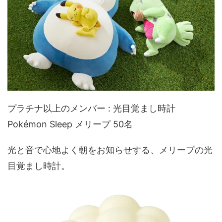
プラチナ以上の​メンバー : 光目覚まし時計
Pokémon Sleep メリープ 50名
光と​音で​心地よく​朝を​お知らせする、​メリープの​光
目覚まし時計。