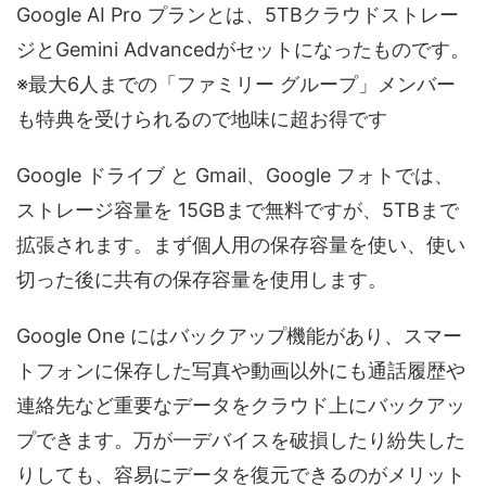
Google AI Pro プランとは、5TBクラウドストレー
ジとGemini Advancedがセットになったものです。
※最大6人までの​​​「ファミリー グループ」​メンバー
も​​特典を​​受けられるので地味に超お得です
Google ドライブ と​ Gmail、​Google フォトでは、​
ストレージ容量を​ 15GBまで無料ですが、5TBまで
拡張されます。まず​個人用の​保存容量を​使い、​使い​
切った​後に​共有の​保存容量を​使用します。
Google One には​バックアップ機能が​あり、​スマー
トフォンに​保存した​写真や​動画以外にも​通話履歴や​
連絡先など​重要な​データを​クラウド上に​バックアッ
プできます。​万が​一デバイスを​破損したり紛失した
りしても、​容易に​データを​復元できるのが​メリット