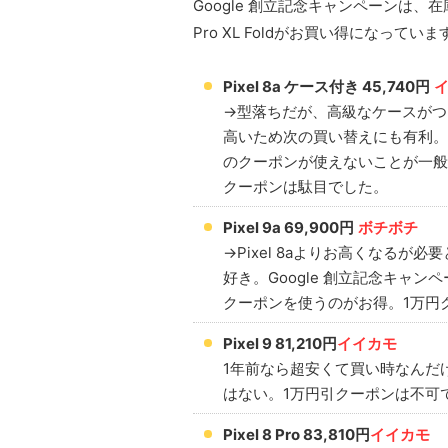
Google 創立記念キャンペーンは、在
Pro XL Foldがお買い得になっていま
Pixel 8a ケース付き 45,740円
→型落ちだが、高級なケースがついて
高いため次の買い替えにも有利。G
のクーポンが使えないことが一般的
クーポンは駄目でした。
Pixel 9a 69,900円
ボチボチ
→Pixel 8aよりお高くなる
好き。Google 創立記念キャ
クーポンを使うのがお得。1万円ク
Pixel 9 81,210円
イイカモ
1年前なら超安くて買い時なんだ
はない。1万円引クーポンは不可
Pixel 8 Pro 83,810円
イイカモ