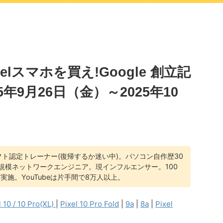
ixelスマホを買え!Google 創立記
年9月26日（金）～2025年10
ト認定トレーナー(復帰するか迷い中)。パソコン自作歴30
規模ネットワークエンジニア。現インフルエンサー。100
実施。YouTubeは片手間で8万人以上。
l 10 / 10 Pro(XL)
|
Pixel 10 Pro Fold
|
9a
|
8a
|
Pixel