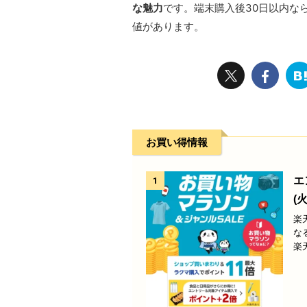
な魅力
です。端末購入後30日以内な
値があります。
お買い得情報
エ
1
(火
楽
な
楽